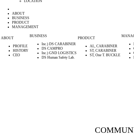
LOCATION
ABOUT
BUSINESS
PRODUCT
MANAGEMENT
BUSINESS
MANA
ABOUT
PRODUCT
Inc.) DS CARABINER
PROFILE
AL, CARABINER
DS CAMPRO
HISTORY
ST, CARABINER
Inc.) GND LOGISTICS
CEO
ST, One T. BUCKLE
DS Human Safety Lab.
COMMUN