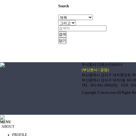
Search
검색
닫기
주식회사 디에스카라비너
(부산본사 / 공장)
부산광역시 강서구 대저중앙로 394번
부산광역시 강서구 대저1동 341-
TEL : 051-941-2001(代) FAX : 05
Copyright © dscro.com All Rights Re
MENU
ABOUT
PROFILE