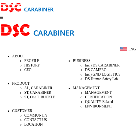
ENG
ABOUT
PROFILE
BUSINESS
HISTORY
Inc.) DS CARABINER
CEO
DS CAMPRO
Inc.) GND LOGISTICS
DS Human Safety Lab.
PRODUCT
AL, CARABINER
MANAGEMENT
ST, CARABINER
MANAGEMENT
ST, One T. BUCKLE
CERTIFICATION
QUALITY Related
ENVIRONMENT
CUSTOMER
COMMUNITY
CONTACT US
LOCATION
ABOUT
BUSINESS