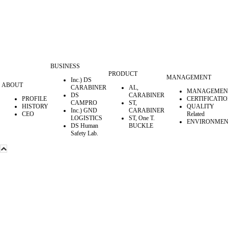
PRODUCT
MANAGEMENT
BUSINESS
PRODUCT
MANAGEMENT
Inc.) DS
ABOUT
CARABINER
AL,
MANAGEMEN
DS
CARABINER
PROFILE
CERTIFICATI
CAMPRO
ST,
HISTORY
QUALITY
Inc.) GND
CARABINER
CEO
Related
LOGISTICS
ST, One T.
ENVIRONMEN
DS Human
BUCKLE
Safety Lab.